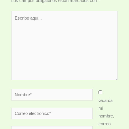
Los campos obligatorios están marcados con
*
Escribe
aquí...
Nombre*
Guarda
mi
Correo
nombre,
electrónico*
correo